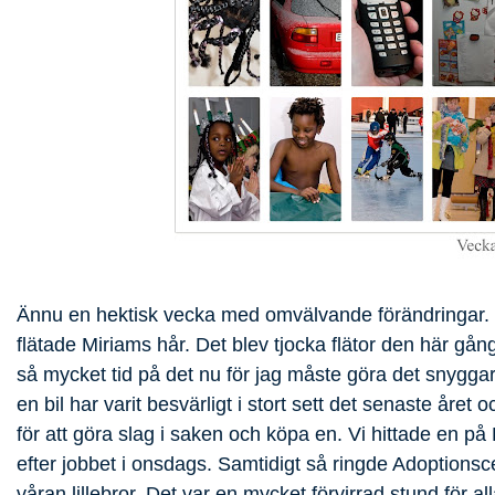
Ännu en hektisk vecka med omvälvande förändringar. 
flätade Miriams hår. Det blev tjocka flätor den här gånge
så mycket tid på det nu för jag måste göra det snyggare
en bil har varit besvärligt i stort sett det senaste åre
för att göra slag i saken och köpa en. Vi hittade en på
efter jobbet i onsdags. Samtidigt så ringde Adoption
våran lillebror. Det var en mycket förvirrad stund för all