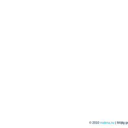
© 2010
malena.nu
| Möjlig