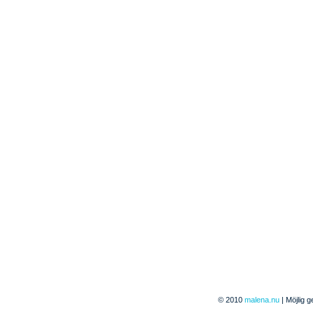
© 2010
malena.nu
| Möjlig