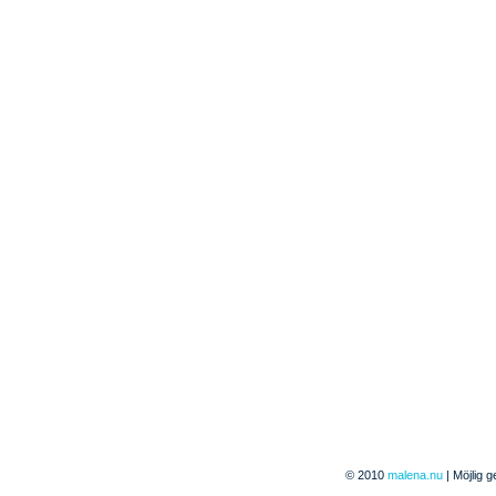
© 2010
malena.nu
| Möjlig