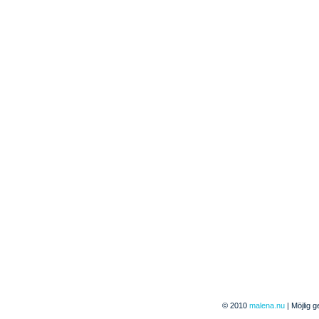
© 2010
malena.nu
| Möjlig